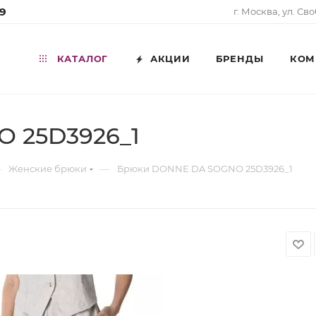
99
г. Москва, ул. Св
КАТАЛОГ
АКЦИИ
БРЕНДЫ
КОМ
 25D3926_1
—
—
Женские брюки
Брюки DONNE DA SOGNO 25D3926_1