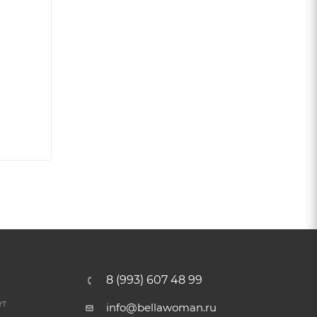
8 (993) 607 48 99
ет
info@bellawoman.ru