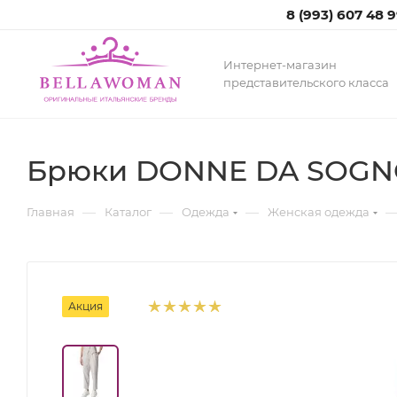
8 (993) 607 48 
Интернет-магазин
представительского класса
Брюки DONNE DA SOGNO
—
—
—
Главная
Каталог
Одежда
Женская одежда
Акция