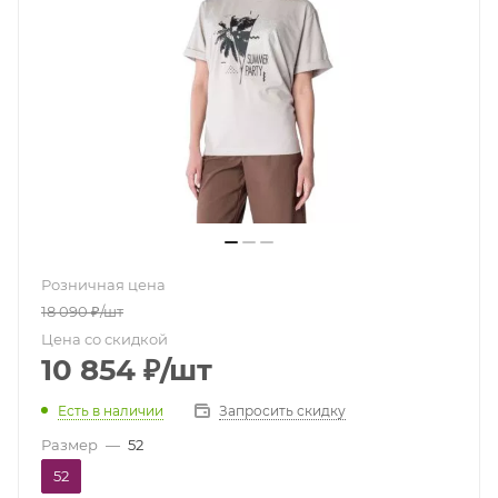
Розничная цена
18 090
₽
/шт
Цена со скидкой
10 854
₽
/шт
Есть в наличии
Запросить скидку
Размер
—
52
52