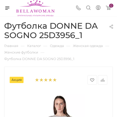
0
Футболка DONNE DA
SOGNO 25D3956_1
—
—
—
—
Главная
Каталог
Одежда
Женская одежда
—
Женские футболки
Футболка DONNE DA SOGNO 25D3956_1
Акция