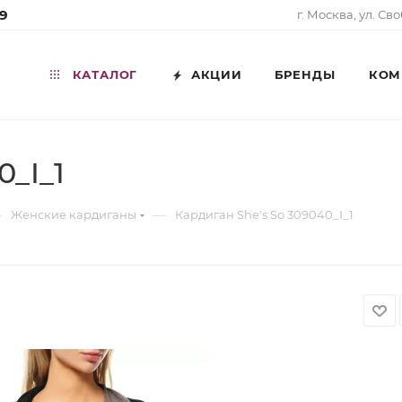
99
г. Москва, ул. Св
КАТАЛОГ
АКЦИИ
БРЕНДЫ
КОМ
0_I_1
—
—
Женские кардиганы
Кардиган She's So 309040_I_1