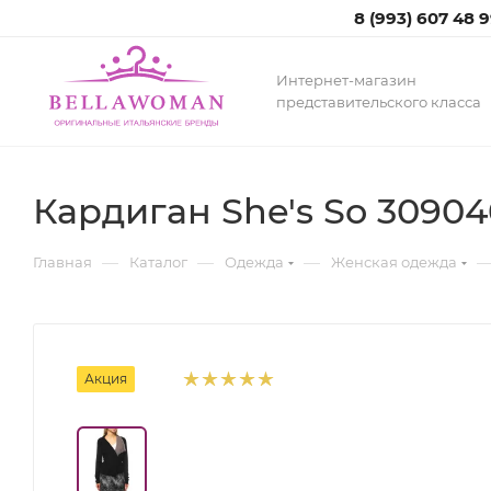
8 (993) 607 48 
Интернет-магазин
представительского класса
Кардиган She's So 30904
—
—
—
Главная
Каталог
Одежда
Женская одежда
Акция