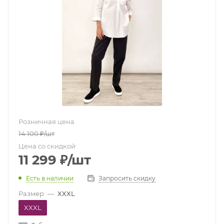
Розничная цена
14 100
₽
/шт
Цена со скидкой
11 299
₽
/шт
Есть в наличии
Запросить скидку
Размер
—
XXXL
XXXL