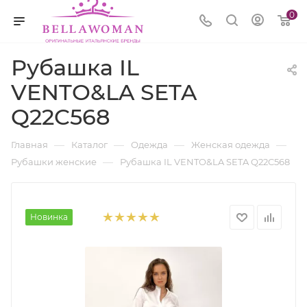
0
Рубашка IL
VENTO&LA SETA
Q22C568
—
—
—
—
Главная
Каталог
Одежда
Женская одежда
—
Рубашки женские
Рубашка IL VENTO&LA SETA Q22C568
Новинка