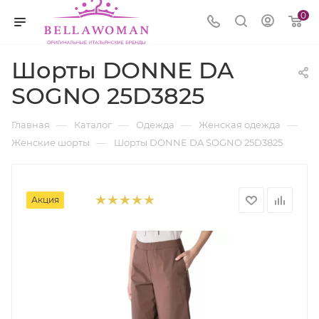
0
Шорты DONNE DA
SOGNO 25D3825
—
—
—
—
Главная
Каталог
Одежда
Женская одежда
—
Женские шорты
Шорты DONNE DA SOGNO 25D3825
Акция