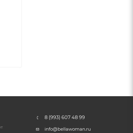
8 (993) 607 48 99
ет
info@bellawoman.ru