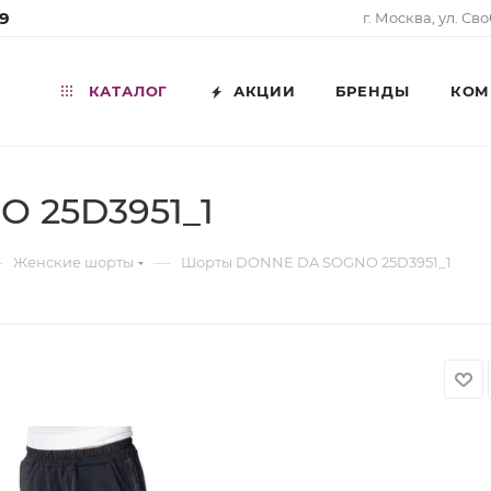
99
г. Москва, ул. Св
КАТАЛОГ
АКЦИИ
БРЕНДЫ
КОМ
 25D3951_1
—
—
Женские шорты
Шорты DONNE DA SOGNO 25D3951_1