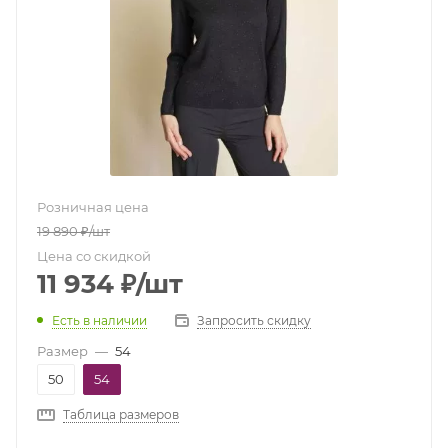
Розничная цена
19 890
₽
/шт
Цена со скидкой
11 934
₽
/шт
Есть в наличии
Запросить скидку
Размер
—
54
50
54
Таблица размеров