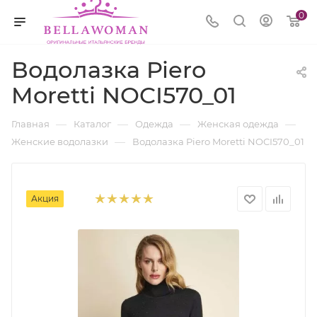
0
Водолазка Piero
Moretti NOCI570_01
—
—
—
—
Главная
Каталог
Одежда
Женская одежда
—
Женские водолазки
Водолазка Piero Moretti NOCI570_01
Акция