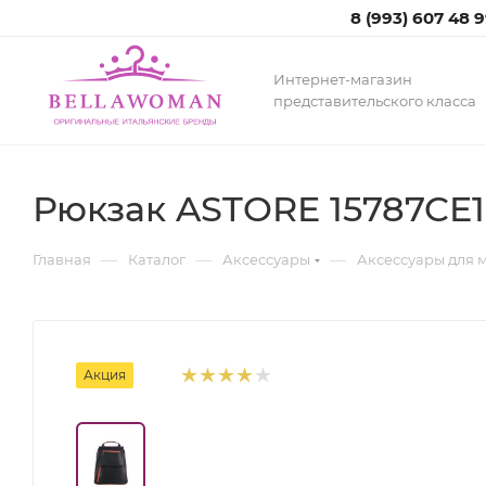
8 (993) 607 48 
Интернет-магазин
представительского класса
Рюкзак ASTORE 15787CE1
—
—
—
Главная
Каталог
Аксессуары
Аксессуары для 
Акция