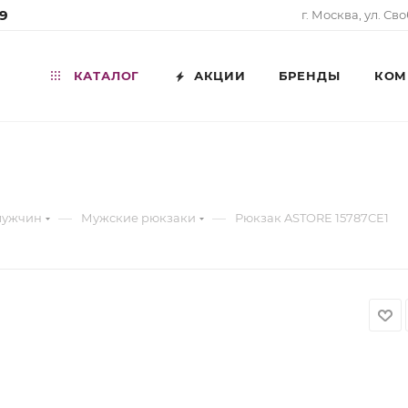
99
г. Москва, ул. Св
КАТАЛОГ
АКЦИИ
БРЕНДЫ
КОМ
—
—
мужчин
Мужские рюкзаки
Рюкзак ASTORE 15787CE1