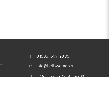
8 (993) 607 48 99
ет
info@bellawoman.ru
г. Москва, ул. Свободы 32