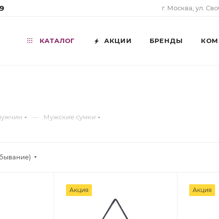
99
г. Москва, ул. Св
КАТАЛОГ
АКЦИИ
БРЕНДЫ
КОМ
—
мужчин
Мужские сумки
убывание)
Акция
Акция