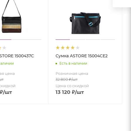
STORE 1500437C
Сумка ASTORE 15004CE2
наличии
Есть в наличии
ая цена
Розничная цена
шт
32 800
₽
/шт
скидкой
Цена со скидкой
₽
/шт
13 120
₽
/шт