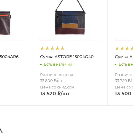
15004AR6
Сумка ASTORE 15004G40
Сумка A
Есть в наличии
Есть в 
Розничная цена
Розничн
33 800
₽
/шт
33 750
₽
/
Цена со скидкой
Цена со 
13 520
₽
/шт
13 500