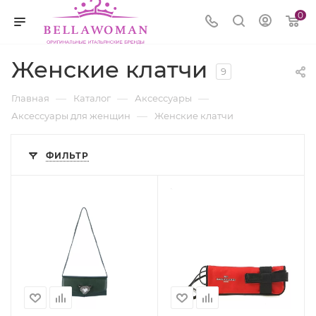
0
Женские клатчи
9
—
—
—
Главная
Каталог
Аксессуары
—
Аксессуары для женщин
Женские клатчи
ФИЛЬТР