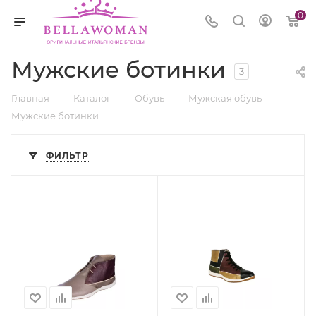
0
Мужские ботинки
3
—
—
—
—
Главная
Каталог
Обувь
Мужская обувь
Мужские ботинки
ФИЛЬТР