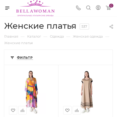
0
Женские платья
537
—
—
—
—
Главная
Каталог
Одежда
Женская одежда
Женские платья
ФИЛЬТР