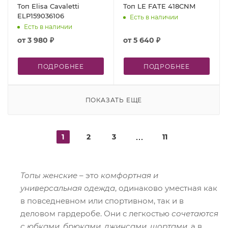
Топ Elisa Cavaletti
Топ LE FATE 418CNM
ELP159036106
Есть в наличии
Есть в наличии
от
3 980 ₽
от
5 640 ₽
ПОДРОБНЕЕ
ПОДРОБНЕЕ
ПОКАЗАТЬ ЕЩЕ
1
2
3
11
Топы женские
– это
комфортная и
универсальная одежда
, одинаково уместная как
в повседневном или спортивном, так и в
деловом гардеробе. Они с легкостью
сочетаются
с юбками, брюками, джинсами, шортами
, а в