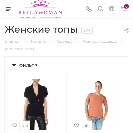
0
Женские топы
207
—
—
—
—
Главная
Каталог
Одежда
Женская одежда
Женские топы
ФИЛЬТР