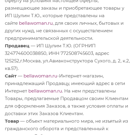
оферту на условиях настоящей оферты,
размещающее заказы и приобретающее товары у
ИП Шулим Т.Ю., которые представлены на
сайте
bellawoman.ru
, для своих личных, бытовых и
других нужд, не связанных с осуществлением
предпринимательской деятельности.
Продавец
— ИП Шулим Т.Ю. (ОГРНИП
324774600038850, ИНН 772508745603, адрес
125252,г.Москва, ул.Авиаконструктора Сухого, д. 2, к.2,
кв.57).
Сайт
—
bellawoman.ru
-Интернет-магазин,
принадлежащий Продавцу, имеющий адрес в сети
Интернет
bellawoman.ru
. На нем представлены
Товары, предлагаемые Продавцом своим Клиентам
для оформления Заказов, а также условия оплаты и
доставки этих Заказов Клиентам.
Товар
— объект материального мира, не изъятый из
гражданского оборота и представленный к