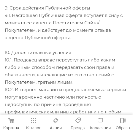
9. Срок действия Публичной оферты
9.1. Настоящая Публичная оферта вступает в силу с
момента ее акцепта Посетителем Сайта/
Покупателем, и действует до момента отзыва
акцепта Публичной оферты.
10. Дополнительные условия
10.1. Продавец вправе переуступать либо каким-
либо иным способом передавать свои права и
обязанности, вытекающие из его отношений с
Покупателем, третьим лицам.
10.2. Интернет-магазин и предоставляемые сервисы
могут временно частично или полностью
недоступны по причине проведения
профилактических или иных работ или по любым
другим причинам технического характера.
10.3. К отношениям между Пользователем/
Корзина
Каталог
Акции
Бренды
Коллекции
Образы