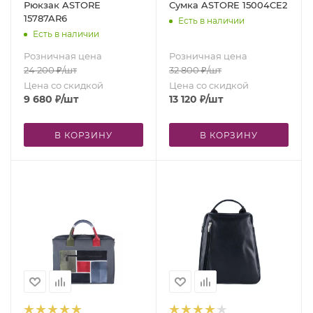
Рюкзак ASTORE
Сумка ASTORE 15004CE2
15787AR6
Есть в наличии
Есть в наличии
Розничная цена
Розничная цена
24 200
₽
/шт
32 800
₽
/шт
Цена со скидкой
Цена со скидкой
9 680
₽
/шт
13 120
₽
/шт
В КОРЗИНУ
В КОРЗИНУ