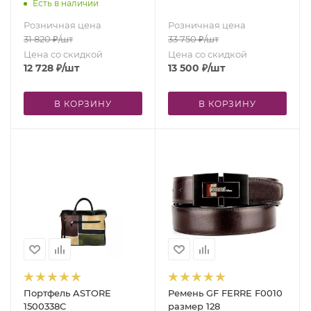
Есть в наличии
Розничная цена
Розничная цена
31 820
₽
/шт
33 750
₽
/шт
Цена со скидкой
Цена со скидкой
12 728
₽
/шт
13 500
₽
/шт
В КОРЗИНУ
В КОРЗИНУ
Портфель ASTORE
Ремень GF FERRE F0010
1500338C
размер 128