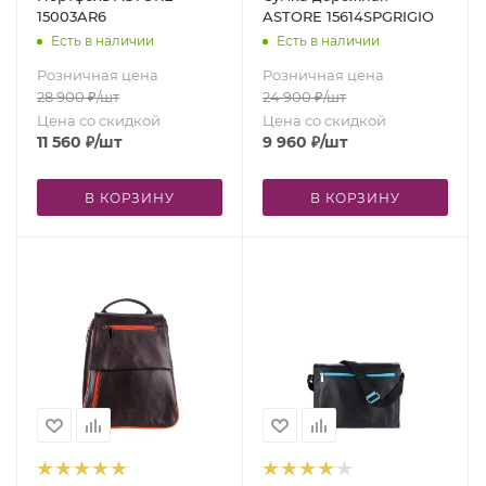
15003AR6
ASTORE 15614SPGRIGIO
Есть в наличии
Есть в наличии
Розничная цена
Розничная цена
28 900
₽
/шт
24 900
₽
/шт
Цена со скидкой
Цена со скидкой
11 560
₽
/шт
9 960
₽
/шт
В КОРЗИНУ
В КОРЗИНУ