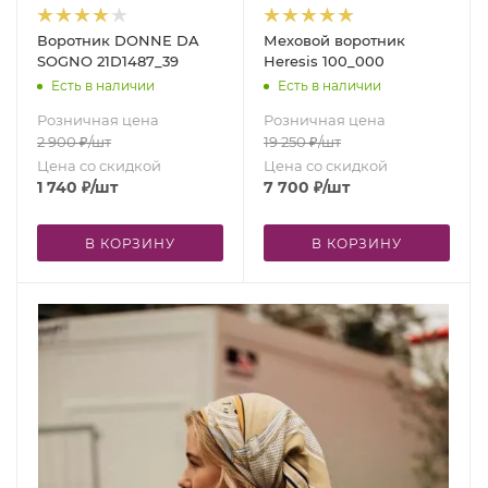
Воротник DONNE DA
Меховой воротник
SOGNO 21D1487_39
Heresis 100_000
Есть в наличии
Есть в наличии
Розничная цена
Розничная цена
2 900
₽
/шт
19 250
₽
/шт
Цена со скидкой
Цена со скидкой
1 740
₽
/шт
7 700
₽
/шт
В КОРЗИНУ
В КОРЗИНУ