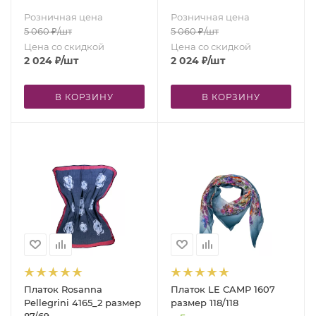
Розничная цена
Розничная цена
5 060
₽
/шт
5 060
₽
/шт
Цена со скидкой
Цена со скидкой
2 024
₽
/шт
2 024
₽
/шт
В КОРЗИНУ
В КОРЗИНУ
Платок Rosanna
Платок LE CAMP 1607
Pellegrini 4165_2 размер
размер 118/118
87/69