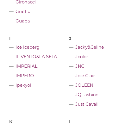
Gironacci
Graffio
Guapa
I
J
Ice Iceberg
Jacky&Celine
IL VENTO&LA SETA
Jcolor
IMPERIAL
JNC
IMPERO
Joie Clair
Ipekyol
JOLEEN
JQFashion
Just Cavalli
K
L