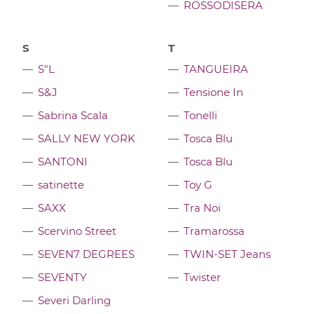
ROSSODISERA
S
T
S"L
TANGUEIRA
S&J
Tensione In
Sabrina Scala
Tonelli
SALLY NEW YORK
Tosca Blu
SANTONI
Tosсa Blu
satinette
Toy G
SAXX
Tra Noi
Scervino Street
Tramarossa
SEVEN7 DEGREES
TWIN-SET Jeans
SEVENTY
Twister
Severi Darling