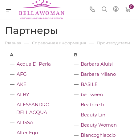
0
Партнеры
—
—
Главная
Справочная информация
Производители
A
B
Acqua Di Perla
Barbara Aluisi
AFG
Barbara Milano
AKE
BASILE
ALBY
be Tween
ALESSANDRO
Beatrice b
DELL'ACQUA
Beauty Lin
ALISSA
Beauty Women
Alter Ego
Biancoghiaccio