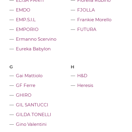
ELISA FANTI
Fiorella Rubino
EMDO
FJOLLA
EMP.S.I.L
Frankie Morello
EMPORIO
FUTURA
Ermanno Scervino
Eureka Babylon
G
H
Gai Mattiolo
H&D
GF Ferre
Heresis
GHIRO
GIL SANTUCCI
GILDA TONELLI
Gino Valentini