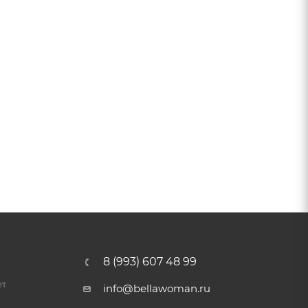
8 (993) 607 48 99
ет
info@bellawoman.ru