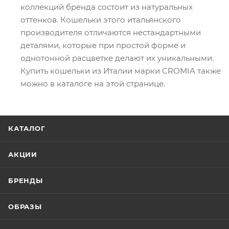
коллекций бренда состоит из натуральных
оттенков. Кошельки этого итальянского
производителя отличаются нестандартными
деталями, которые при простой форме и
однотонной расцветке делают их уникальными.
Купить кошельки из Италии марки CROMIA также
можно в каталоге на этой странице.
КАТАЛОГ
АКЦИИ
БРЕНДЫ
ОБРАЗЫ