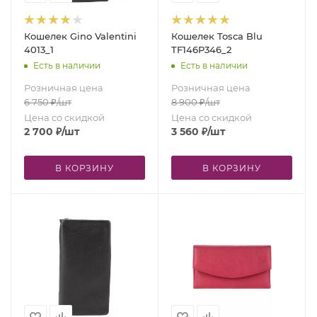
Кошелек Gino Valentini
Кошелек Tosсa Blu
4013_1
TF146P346_2
Есть в наличии
Есть в наличии
Розничная цена
Розничная цена
6 750
₽
/шт
8 900
₽
/шт
Цена со скидкой
Цена со скидкой
2 700
₽
/шт
3 560
₽
/шт
В КОРЗИНУ
В КОРЗИНУ