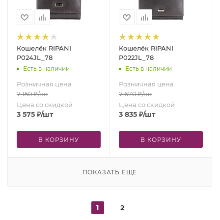
Кошелёк RIPANI
Кошелёк RIPANI
P024JL_78
P022JL_78
Есть в наличии
Есть в наличии
Розничная цена
Розничная цена
7 150
₽
/шт
7 670
₽
/шт
Цена со скидкой
Цена со скидкой
3 575
₽
/шт
3 835
₽
/шт
В КОРЗИНУ
В КОРЗИНУ
ПОКАЗАТЬ ЕЩЕ
1
2