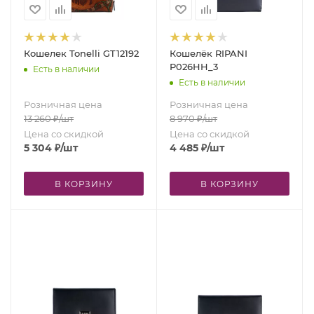
Кошелек Tonelli GT12192
Кошелёк RIPANI
P026HH_3
Есть в наличии
Есть в наличии
Розничная цена
Розничная цена
13 260
₽
/шт
8 970
₽
/шт
Цена со скидкой
Цена со скидкой
5 304
₽
/шт
4 485
₽
/шт
В КОРЗИНУ
В КОРЗИНУ