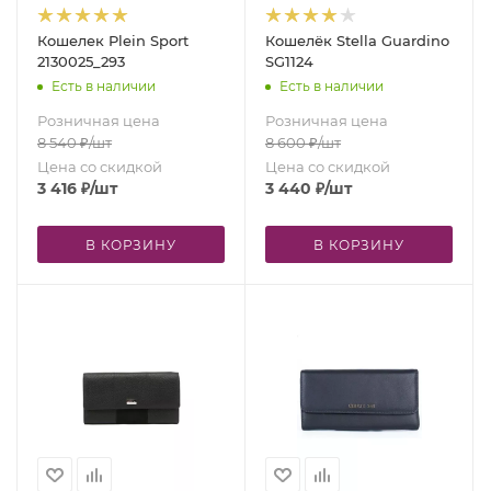
Кошелек Plein Sport
Кошелёк Stella Guardino
2130025_293
SG1124
Есть в наличии
Есть в наличии
Розничная цена
Розничная цена
8 540
₽
/шт
8 600
₽
/шт
Цена со скидкой
Цена со скидкой
3 416
₽
/шт
3 440
₽
/шт
В КОРЗИНУ
В КОРЗИНУ