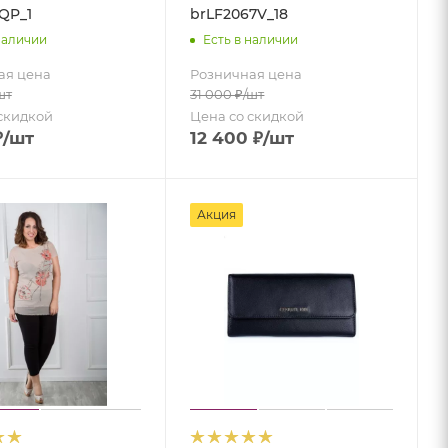
QP_1
brLF2067V_18
наличии
Есть в наличии
ая цена
Розничная цена
шт
31 000
₽
/шт
скидкой
Цена со скидкой
₽
/шт
12 400
₽
/шт
Акция