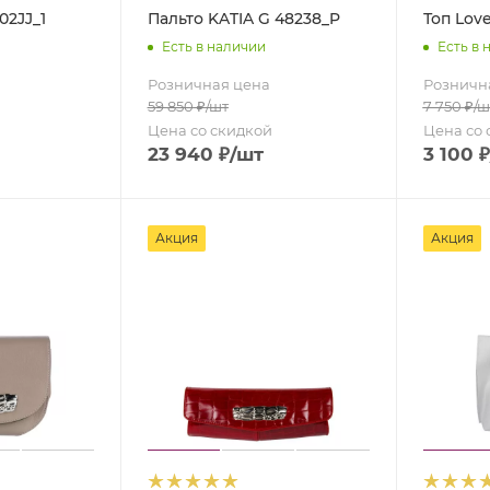
02JJ_1
Пальто KATIA G 48238_P
Топ Love
Есть в наличии
Есть в 
Розничная цена
Розничн
59 850
₽
/шт
7 750
₽
/ш
Цена со скидкой
Цена со 
23 940
₽
/шт
3 100
₽
Акция
Акция