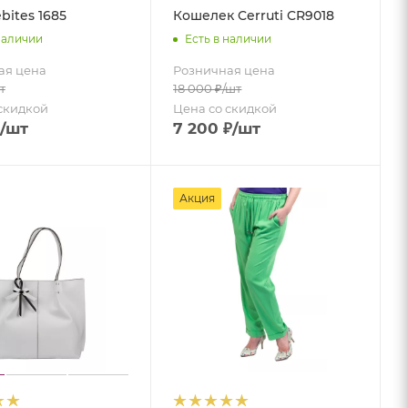
bites 1685
Кошелек Cerruti CR9018
наличии
Есть в наличии
ая цена
Розничная цена
т
18 000
₽
/шт
скидкой
Цена со скидкой
/шт
7 200
₽
/шт
Акция