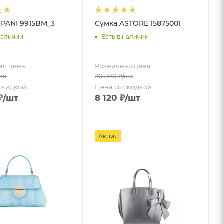
IPANI 9915BM_3
Сумка ASTORE 15875001
наличии
Есть в наличии
ая цена
Розничная цена
/шт
20 300
₽
/шт
скидкой
Цена со скидкой
₽
/шт
8 120
₽
/шт
Акция