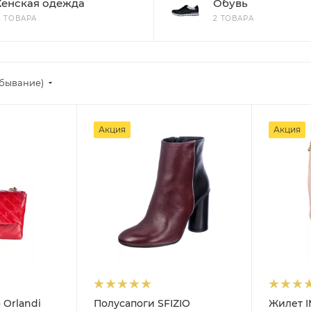
енская одежда
Обувь
3 ТОВАРА
2 ТОВАРА
убывание)
Акция
Акция
 Orlandi
Полусапоги SFIZIO
Жилет I