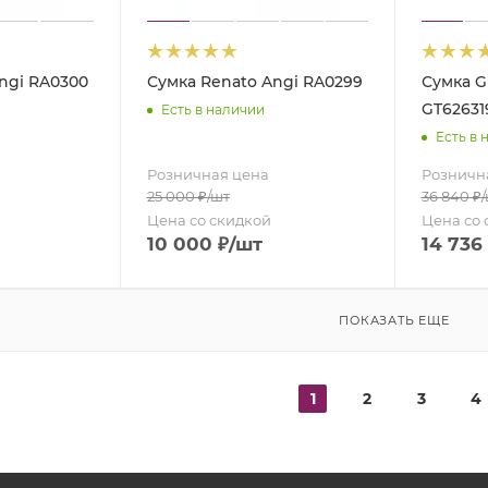
ngi RA0300
Сумка Renato Angi RA0299
Сумка Gi
GT62631
Есть в наличии
Есть в 
Розничная цена
Розничн
25 000
₽
/шт
36 840
₽
Цена со скидкой
Цена со 
10 000
₽
/шт
14 736
ПОКАЗАТЬ ЕЩЕ
1
2
3
4