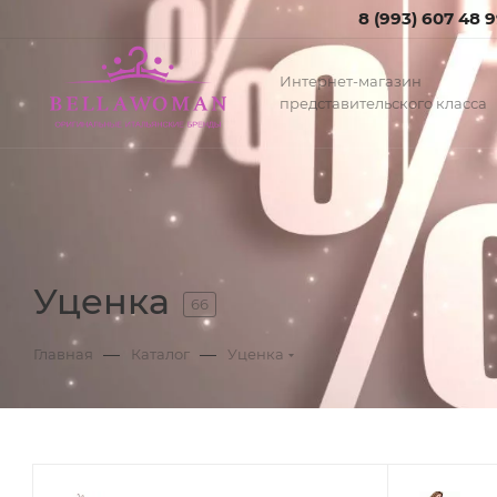
8 (993) 607 48 
Интернет-магазин
представительского класса
Уценка
66
—
—
Главная
Каталог
Уценка