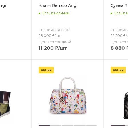
ngi
Клатч Renato Angi
Сумка R
Есть в наличии
Есть в 
Розничная цена
Розничн
28 000
₽
/шт
22 200
₽
/
Цена со скидкой
Цена со 
11 200
₽
/шт
8 880
Акция
Акция