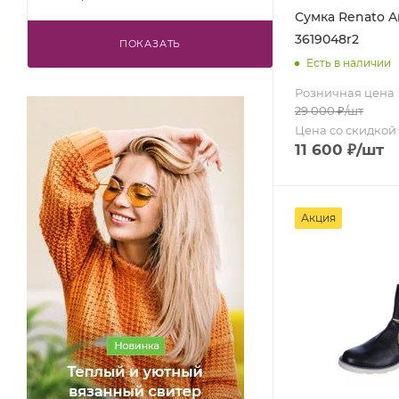
серебристый (
1
)
Сумка Renato A
3619048r2
серый (
6
)
ПОКАЗАТЬ
Есть в наличии
синий (
2
)
Розничная цена
29 000
₽
/шт
сиреневый (
1
)
Цена со скидкой
черный (
16
)
11 600
₽
/шт
Акция