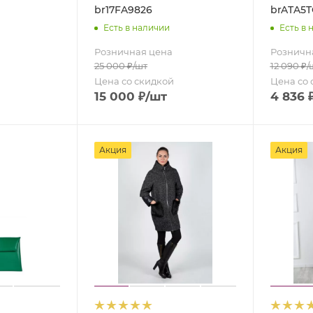
br17FA9826
brATA5T
Есть в наличии
Есть в 
Розничная цена
Розничн
25 000
₽
/шт
12 090
₽
/
Цена со скидкой
Цена со 
15 000
₽
/шт
4 836
Акция
Акция