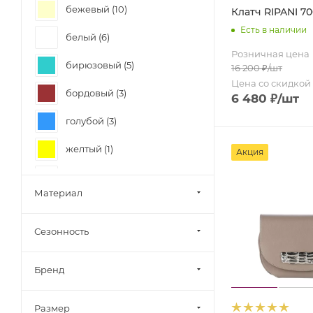
бежевый (
10
)
Клатч RIPANI 70
Есть в наличии
белый (
6
)
Розничная цена
бирюзовый (
5
)
16 200
₽
/шт
Цена со скидкой
бордовый (
3
)
6 480
₽
/шт
голубой (
3
)
желтый (
1
)
Акция
зеленый (
5
)
Материал
коричневый (
3
)
Сезонность
красный (
2
)
оранжевый (
1
)
Бренд
салатовый (
1
)
Размер