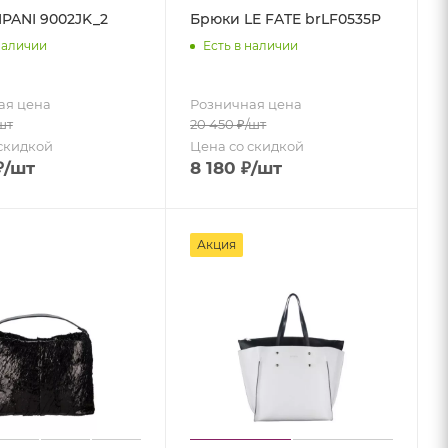
IPANI 9002JK_2
Брюки LE FATE brLF0535P
наличии
Есть в наличии
ая цена
Розничная цена
шт
20 450
₽
/шт
скидкой
Цена со скидкой
₽
/шт
8 180
₽
/шт
Акция