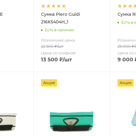
E
Сумка Piero Guidi
Сумка R
216K5404H_1
Есть в 
Есть в наличии
Розничная цена
Розничн
22 500
₽
/шт
25 000
₽
Цена со скидкой
Цена со 
13 500
₽
/шт
9 000
Акция
Акция