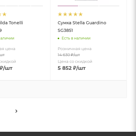
lda Tonelli
Сумка Stella Guardino
9
SG3851
наличии
Есть в наличии
ая цена
Розничная цена
/шт
14 630
₽
/шт
скидкой
Цена со скидкой
₽
/шт
5 852
₽
/шт