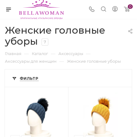
0
Женские головные
уборы
7
—
—
—
Главная
Каталог
Аксессуары
—
Аксессуары для женщин
Женские головные уборы
ФИЛЬТР