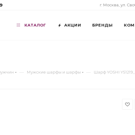
99
г. Москва, ул. Св
КАТАЛОГ
АКЦИИ
БРЕНДЫ
КОМ
—
—
мужчин
Мужские шарфы и шарфы
Шарф YOSHI YS1219_