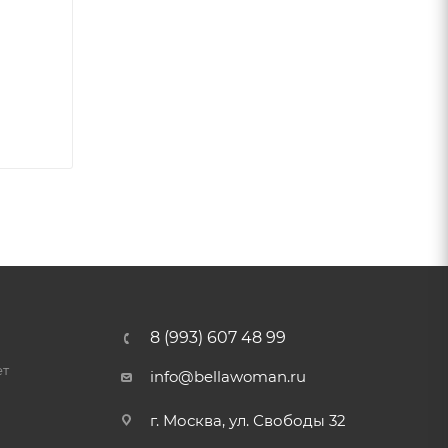
8 (993) 607 48 99
ет
info@bellawoman.ru
г. Москва, ул. Свободы 32