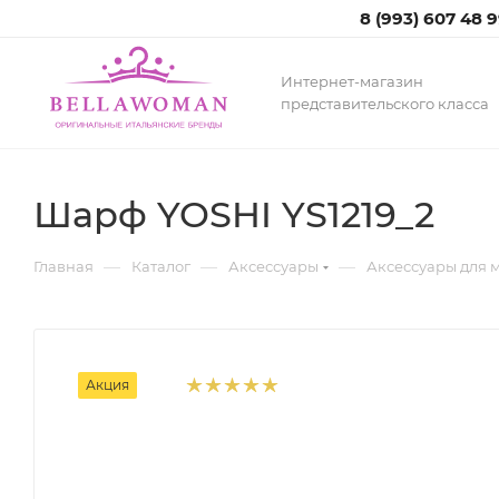
8 (993) 607 48 
Интернет-магазин
представительского класса
Шарф YOSHI YS1219_2
—
—
—
Главная
Каталог
Аксессуары
Аксессуары для 
Акция