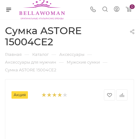
0
Сумка ASTORE
15004CE2
—
—
—
Главная
Каталог
Аксессуары
—
—
Аксессуары для мужчин
Мужские сумки
Сумка ASTORE 15004CE2
Акция