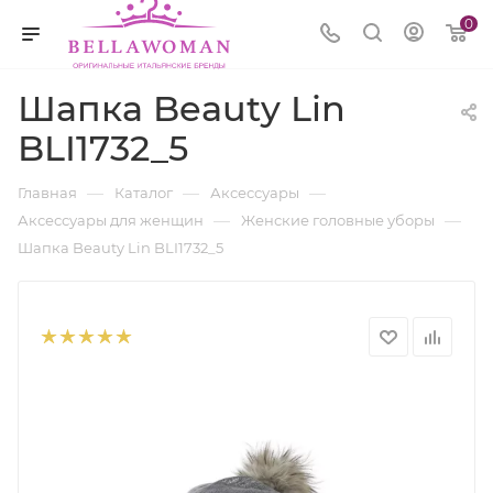
0
Шапка Beauty Lin
BLI1732_5
—
—
—
Главная
Каталог
Аксессуары
—
—
Аксессуары для женщин
Женские головные уборы
Шапка Beauty Lin BLI1732_5