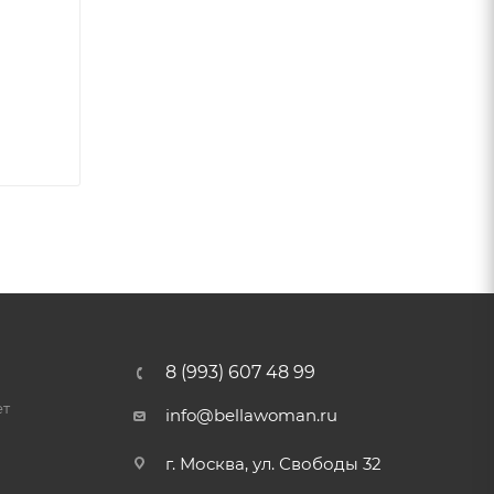
8 (993) 607 48 99
ет
info@bellawoman.ru
г. Москва, ул. Свободы 32