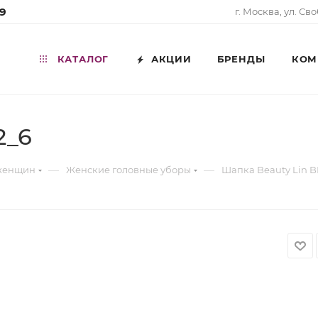
99
г. Москва, ул. Св
КАТАЛОГ
АКЦИИ
БРЕНДЫ
КОМ
2_6
—
—
 женщин
Женские головные уборы
Шапка Beauty Lin B