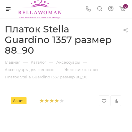
0
Платок Stella
Guardino 1357 размер
88_90
—
—
—
Главная
Каталог
Аксессуары
—
—
Аксессуары для женщин
Женские платки
Платок Stella Guardino 1357 размер 88_90
Акция