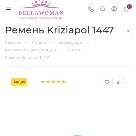
0
Ремень Kriziapol 1447
—
—
—
Главная
Каталог
Аксессуары
—
—
Аксессуары для женщин
Ремни
Ремень Kriziapol 1447
Акция