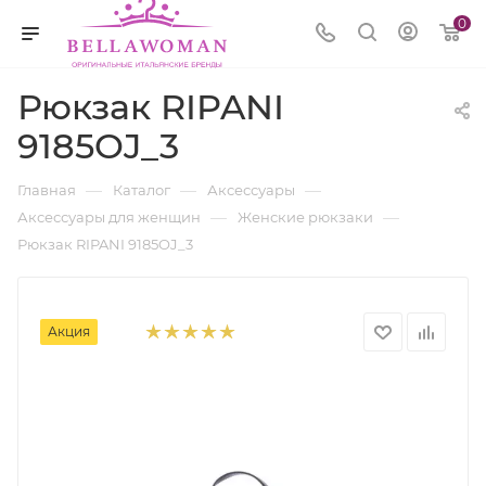
0
Рюкзак RIPANI
9185OJ_3
—
—
—
Главная
Каталог
Аксессуары
—
—
Аксессуары для женщин
Женские рюкзаки
Рюкзак RIPANI 9185OJ_3
Акция