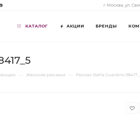
99
г. Москва, ул. Св
КАТАЛОГ
АКЦИИ
БРЕНДЫ
КОМ
8417_5
—
—
 женщин
Женские рюкзаки
Рюкзак Stella Guardino 98417_