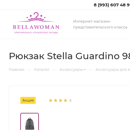
8 (993) 607 48 
Интернет-магазин
представительского класса
Рюкзак Stella Guardino 9
—
—
—
Главная
Каталог
Аксессуары
Аксессуары для
Акция