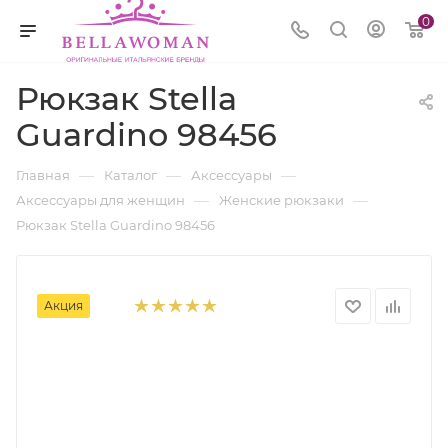
0
Рюкзак Stella
Guardino 98456
—
—
—
Главная
Каталог
Аксессуары
—
—
Аксессуары для женщин
Женские рюкзаки
Рюкзак Stella Guardino 98456
Акция