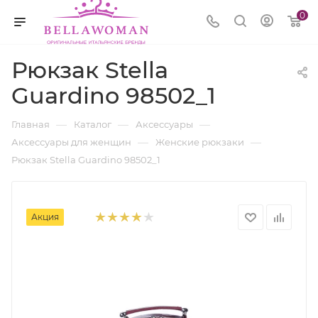
0
Рюкзак Stella
Guardino 98502_1
—
—
—
Главная
Каталог
Аксессуары
—
—
Аксессуары для женщин
Женские рюкзаки
Рюкзак Stella Guardino 98502_1
Акция