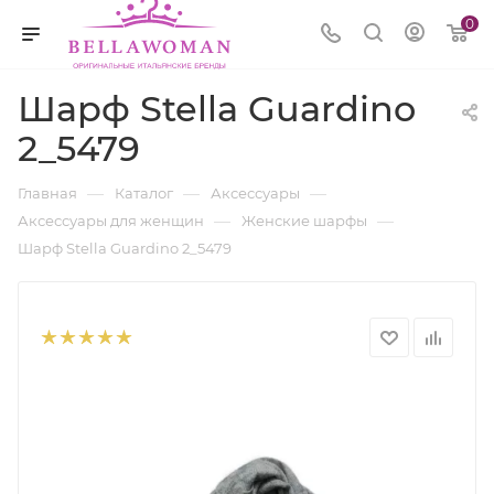
0
Шарф Stella Guardino
2_5479
—
—
—
Главная
Каталог
Аксессуары
—
—
Аксессуары для женщин
Женские шарфы
Шарф Stella Guardino 2_5479