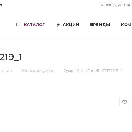
99
г. Москва, ул. Св
КАТАЛОГ
АКЦИИ
БРЕНДЫ
КОМ
219_1
—
—
женщин
Женские сумки
Сумка Gilda Tonelli GT172219_1