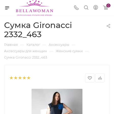
0
Сумка Gironacci
2332_463
—
—
—
Главная
Каталог
Аксессуары
—
—
Аксессуары для женщин
Женские сумки
Сумка Gironacci 2332_463