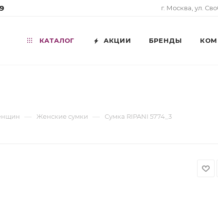
99
г. Москва, ул. Св
КАТАЛОГ
АКЦИИ
БРЕНДЫ
КОМ
—
—
женщин
Женские сумки
Сумка RIPANI 5774_3