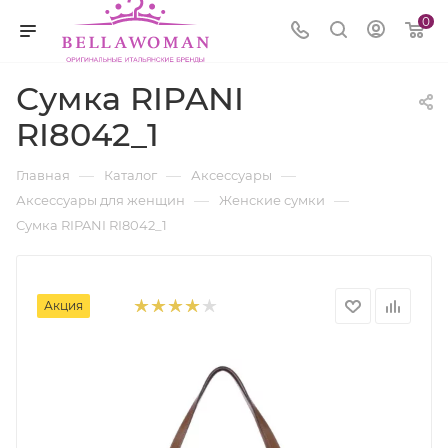
0
Сумка RIPANI
RI8042_1
—
—
—
Главная
Каталог
Аксессуары
—
—
Аксессуары для женщин
Женские сумки
Сумка RIPANI RI8042_1
Акция