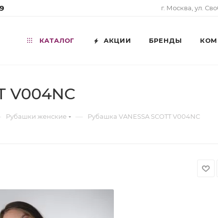
99
г. Москва, ул. Св
КАТАЛОГ
АКЦИИ
БРЕНДЫ
КОМ
T V004NC
—
—
Рубашки женские
Рубашка VANESSA SCOTT V004NC