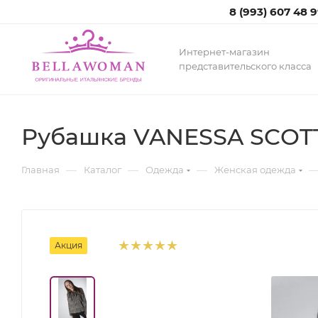
8 (993) 607 48 
Интернет-магазин
представительского класса
Рубашка VANESSA SCOT
—
—
—
Главная
Каталог
Одежда
Женская одежда
Акция