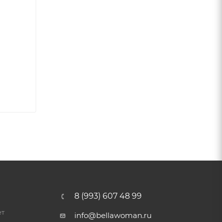
8 (993) 607 48 99
ет
info@bellawoman.ru