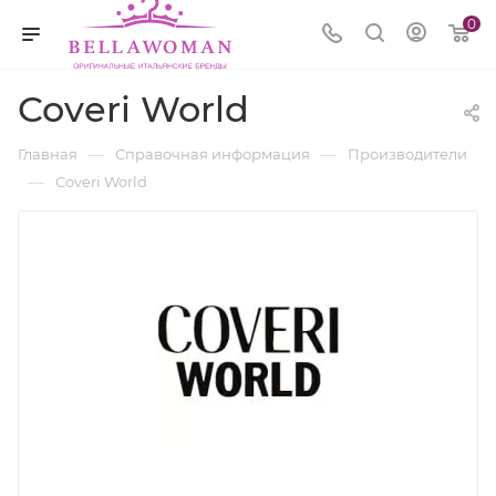
0
Coveri World
—
—
Главная
Справочная информация
Производители
—
Coveri World