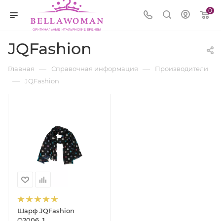
0
JQFashion
—
—
Главная
Справочная информация
Производители
—
JQFashion
Шарф JQFashion
Q2006_1