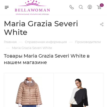
0
Maria Grazia Severi
White
—
—
Главная
Справочная информация
Производители
—
Maria Grazia Severi White
Товары Maria Grazia Severi White в
нашем магазине