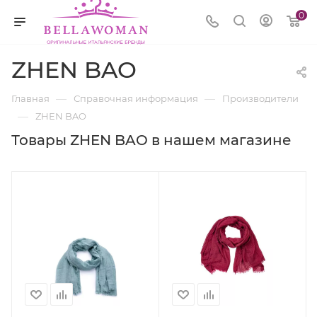
0
ZHEN BAO
—
—
Главная
Справочная информация
Производители
—
ZHEN BAO
Товары ZHEN BAO в нашем магазине