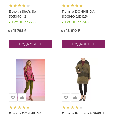
Брюки She's So
Пальто DONNE DA
305040I_2
SOGNO 21D1254
Есть в наличии
Есть в наличии
от
11 795 ₽
от
18 810 ₽
ПОДРОБНЕЕ
ПОДРОБНЕЕ
Брюки DONNE DA
Пальто Beatrice b 2963_1