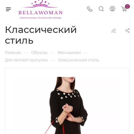
0
Классический
стиль
—
—
—
Главная
Образы
Женщинам
—
Для летней прогулки
Классический стиль