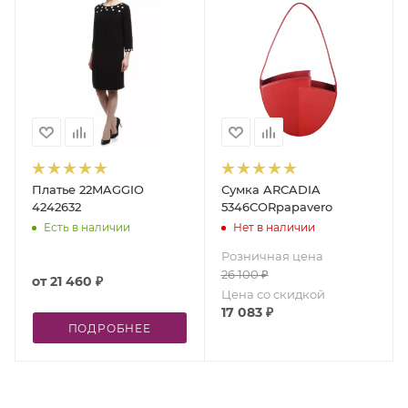
Платье 22MAGGIO
Сумка ARCADIA
4242632
5346CORpapavero
Есть в наличии
Нет в наличии
Розничная цена
26 100
₽
от
21 460 ₽
Цена со скидкой
17 083
₽
ПОДРОБНЕЕ