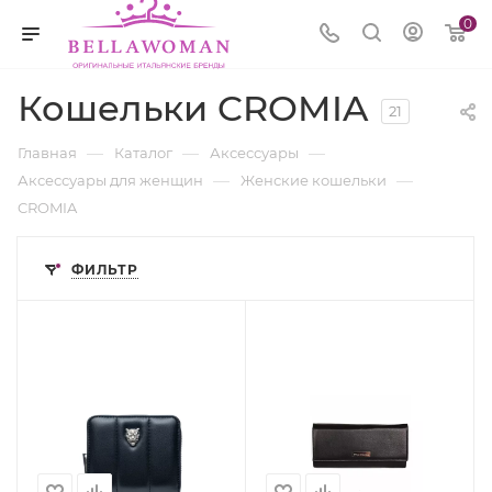
0
Кошельки CROMIA
21
—
—
—
Главная
Каталог
Аксессуары
—
—
Аксессуары для женщин
Женские кошельки
CROMIA
ФИЛЬТР