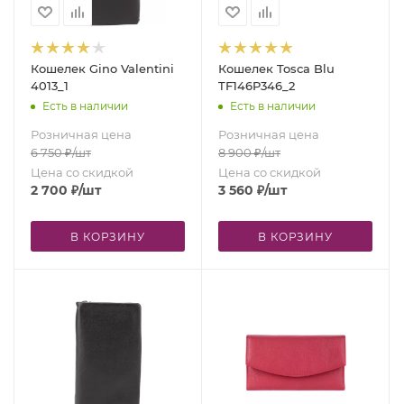
Кошелек Gino Valentini
Кошелек Tosсa Blu
4013_1
TF146P346_2
Есть в наличии
Есть в наличии
Розничная цена
Розничная цена
6 750
₽
/шт
8 900
₽
/шт
Цена со скидкой
Цена со скидкой
2 700
₽
/шт
3 560
₽
/шт
В КОРЗИНУ
В КОРЗИНУ