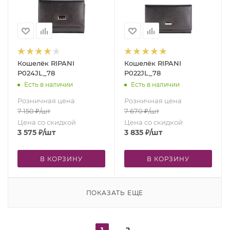
Кошелёк RIPANI
Кошелёк RIPANI
P024JL_78
P022JL_78
Есть в наличии
Есть в наличии
Розничная цена
Розничная цена
7 150
₽
/шт
7 670
₽
/шт
Цена со скидкой
Цена со скидкой
3 575
₽
/шт
3 835
₽
/шт
В КОРЗИНУ
В КОРЗИНУ
ПОКАЗАТЬ ЕЩЕ