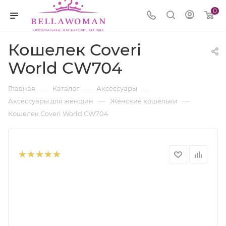
0
Кошелек Coveri
World CW704
—
—
—
Главная
Каталог
Аксессуары
—
—
Аксессуары для женщин
Женские кошельки
Кошелек Coveri World CW704