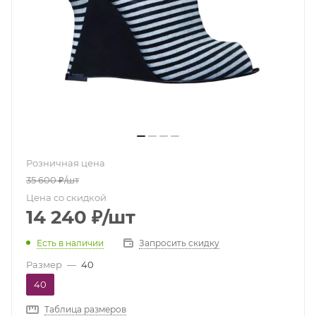
Розничная цена
35 600
₽
/шт
Цена со скидкой
14 240
₽
/шт
Есть в наличии
Запросить скидку
Размер
—
40
40
Таблица размеров