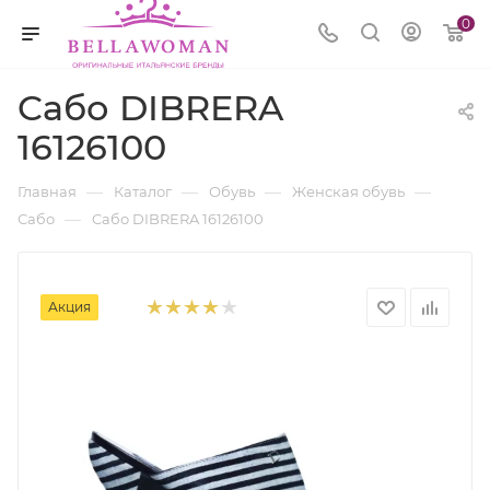
0
Cабо DIBRERA
16126100
—
—
—
—
Главная
Каталог
Обувь
Женская обувь
—
Сабо
Cабо DIBRERA 16126100
Акция