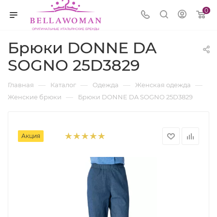
0
Брюки DONNE DA
SOGNO 25D3829
—
—
—
—
Главная
Каталог
Одежда
Женская одежда
—
Женские брюки
Брюки DONNE DA SOGNO 25D3829
Акция