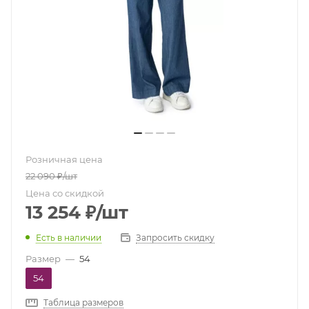
Розничная цена
22 090
₽
/шт
Цена со скидкой
13 254
₽
/шт
Есть в наличии
Запросить скидку
Размер
—
54
54
Таблица размеров