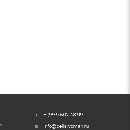
8 (993) 607 48 99
ет
info@bellawoman.ru