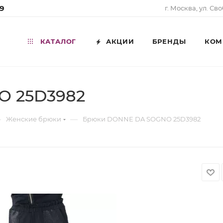
99
г. Москва, ул. Св
КАТАЛОГ
АКЦИИ
БРЕНДЫ
КОМ
O 25D3982
—
—
Женские брюки
Брюки DONNE DA SOGNO 25D3982