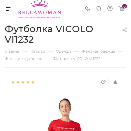
0
Футболка VICOLO
VI1232
—
—
—
—
Главная
Каталог
Одежда
Женская одежда
—
Женские футболки
Футболка VICOLO VI1232