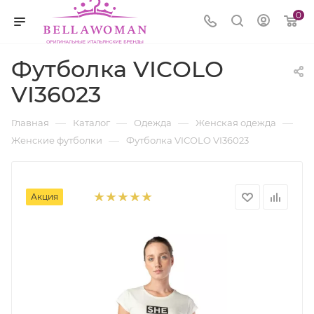
0
Футболка VICOLO
VI36023
—
—
—
—
Главная
Каталог
Одежда
Женская одежда
—
Женские футболки
Футболка VICOLO VI36023
Акция